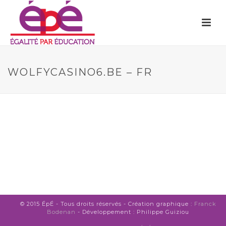
WOLFYCASINO6.BE – FR
© 2015 ÉpÉ - Tous droits réservés - Création graphique :
Franck
Bodenan
- Développement : Philippe Guiziou