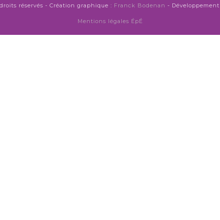
droits réservés - Création graphique :
Franck Bodenan
- Développement 
Mentions légales ÉpÉ