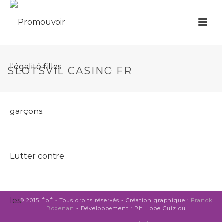
SLOTSVIL CASINO FR
© 2015 ÉpÉ - Tous droits réservés - Création graphique :
Franck
Bodenan
- Développement : Philippe Guiziou