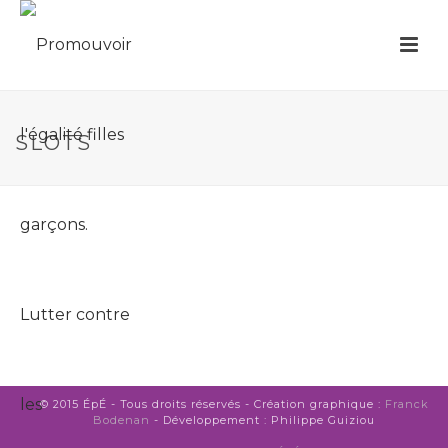
SLOTS
© 2015 ÉpÉ - Tous droits réservés - Création graphique :
Franck
Bodenan
- Développement : Philippe Guiziou