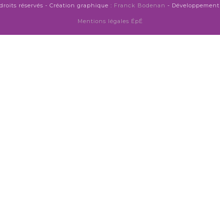
droits réservés - Création graphique :
Franck Bodenan
- Développement 
Mentions légales ÉpÉ