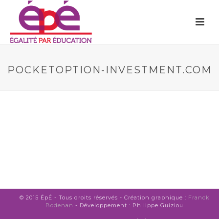
POCKETOPTION-INVESTMENT.COM
© 2015 ÉpÉ - Tous droits réservés - Création graphique :
Franck
Bodenan
- Développement : Philippe Guiziou