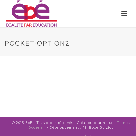
POCKET-OPTION2
© 2015 ÉpÉ - Tous droits réservés - Création graphique :
Franck
Bodenan
- Développement : Philippe Guiziou