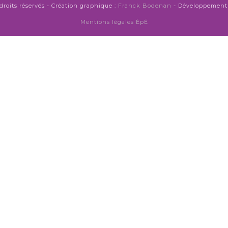
droits réservés - Création graphique :
Franck Bodenan
- Développement 
Mentions légales ÉpÉ