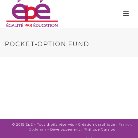
POCKET-OPTION.FUND
© 2015 ÉpÉ - Tous droits réservés - Création graphique :
Franck
Bodenan
- Développement : Philippe Guiziou