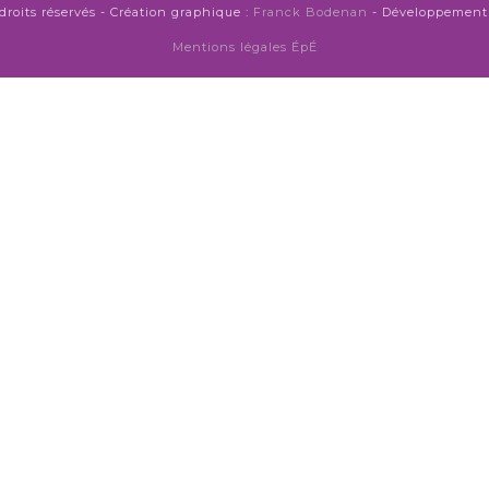
droits réservés - Création graphique :
Franck Bodenan
- Développement 
Mentions légales ÉpÉ