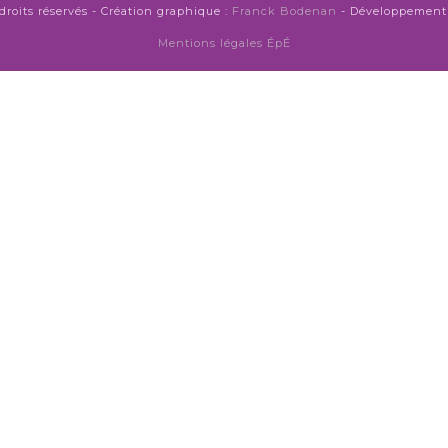
droits réservés - Création graphique :
Franck Bodenan
- Développement 
Mentions légales ÉpÉ