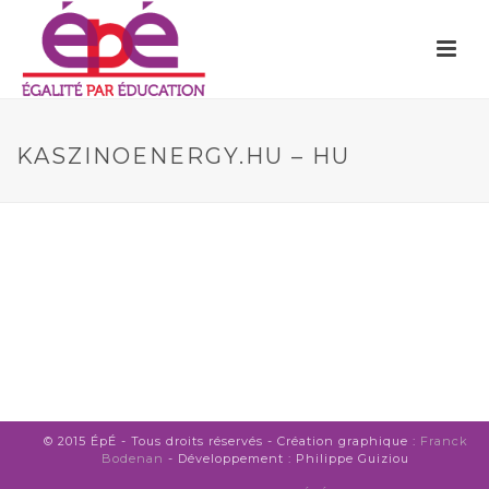
KASZINOENERGY.HU – HU
© 2015 ÉpÉ - Tous droits réservés - Création graphique :
Franck
Bodenan
- Développement : Philippe Guiziou