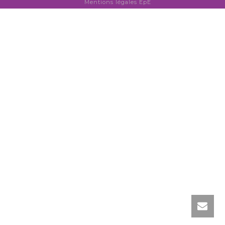
Mentions légales ÉpÉ