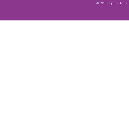
© 2015 ÉpÉ - Tous 