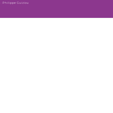
: Philippe Guiziou