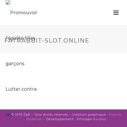
FATRABBIT-SLOT.ONLINE
© 2015 ÉpÉ - Tous droits réservés - Création graphique :
Franck
Bodenan
- Développement : Philippe Guiziou