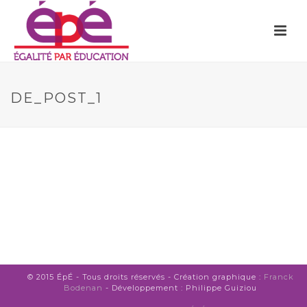
DE_POST_1
© 2015 ÉpÉ - Tous droits réservés - Création graphique :
Franck
Bodenan
- Développement : Philippe Guiziou