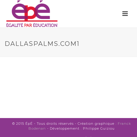
DALLASPALMS.COM1
© 2015 ÉpÉ - Tous droits réservés - Création graphique :
Franck
Bodenan
- Développement : Philippe Guiziou