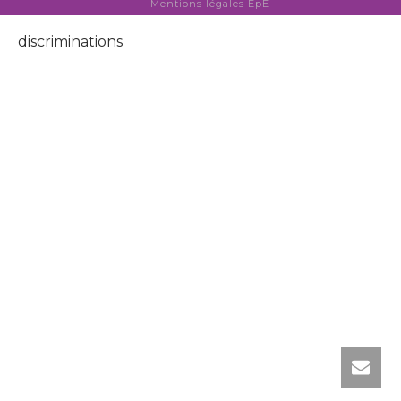
Mentions légales ÉpÉ