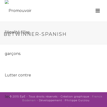
BETWINNER-SPANISH
© 2015 ÉpÉ - Tous droits réservés - Création graphique :
Franck
Bodenan
- Développement : Philippe Guiziou