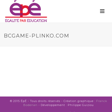
BCGAME-PLINKO.COM
© 2015 ÉpÉ - Tous droits réservés - Création graphique :
Franck
Bodenan
- Développement : Philippe Guiziou