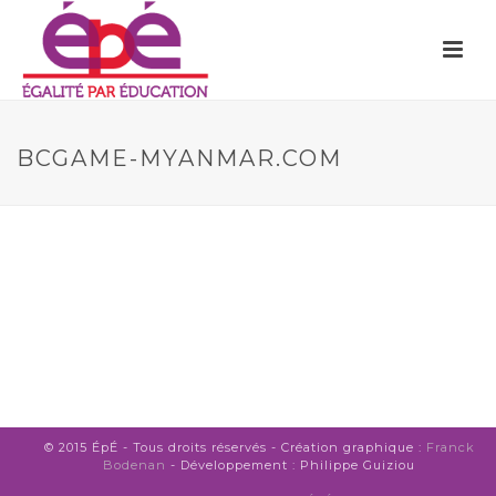
BCGAME-MYANMAR.COM
© 2015 ÉpÉ - Tous droits réservés - Création graphique :
Franck
Bodenan
- Développement : Philippe Guiziou