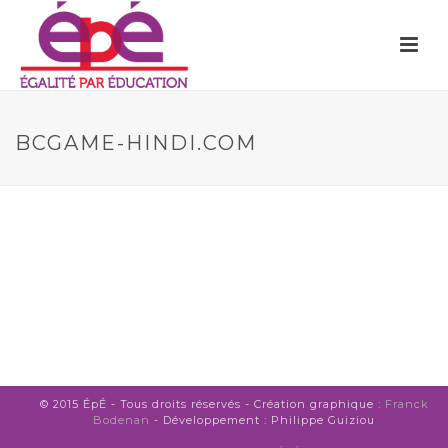
BCGAME-HINDI.COM
© 2015 ÉpÉ - Tous droits réservés - Création graphique :
Franck
Bodenan
- Développement : Philippe Guiziou