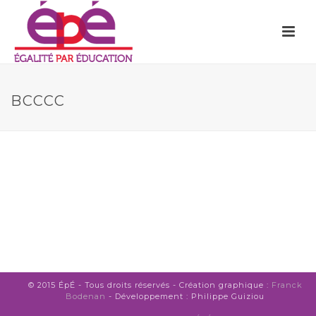
BCCCC
© 2015 ÉpÉ - Tous droits réservés - Création graphique :
Franck
Bodenan
- Développement : Philippe Guiziou