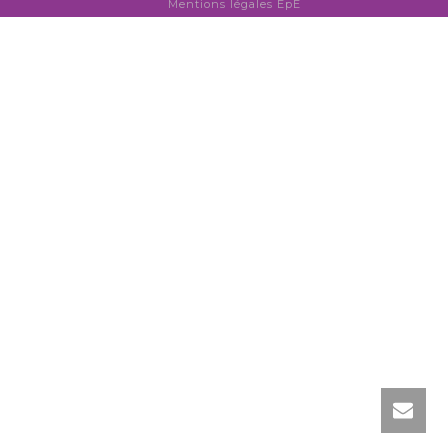
Mentions légales ÉpÉ