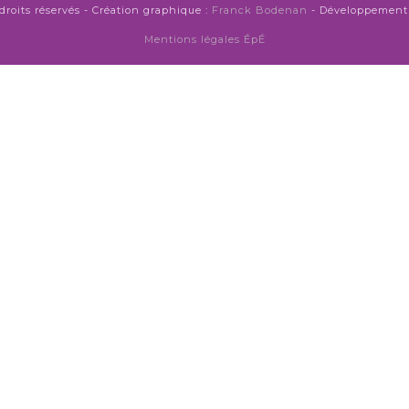
droits réservés - Création graphique :
Franck Bodenan
- Développement 
Mentions légales ÉpÉ