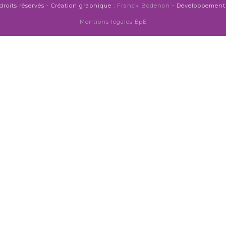
droits réservés - Création graphique :
Franck Bodenan
- Développement 
Mentions légales ÉpÉ