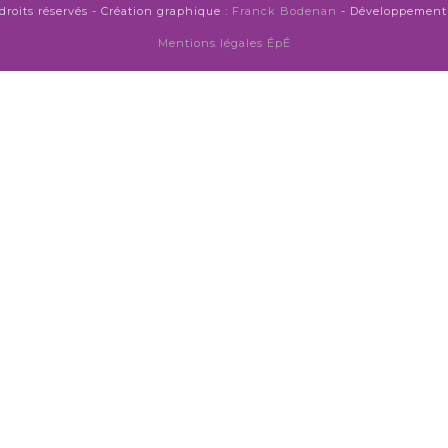
droits réservés - Création graphique :
Franck Bodenan
- Développement 
Mentions légales ÉpÉ