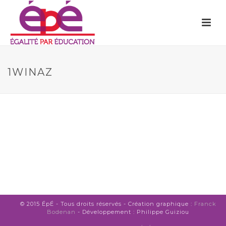
1WINAZ
© 2015 ÉpÉ - Tous droits réservés - Création graphique :
Franck
Bodenan
- Développement : Philippe Guiziou