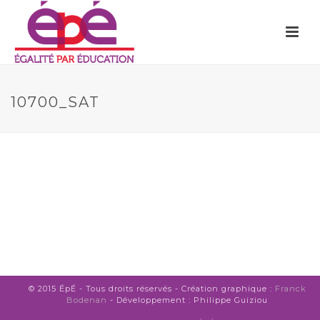
10700_SAT
© 2015 ÉpÉ - Tous droits réservés - Création graphique :
Franck
Bodenan
- Développement : Philippe Guiziou