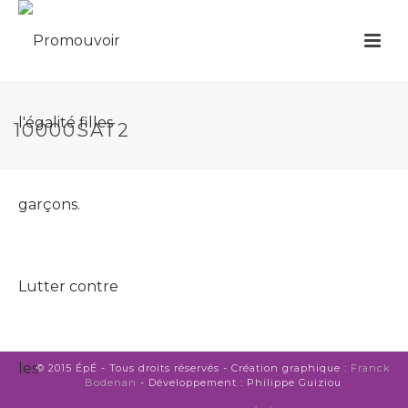
10000SAT2
© 2015 ÉpÉ - Tous droits réservés - Création graphique :
Franck
Bodenan
- Développement : Philippe Guiziou